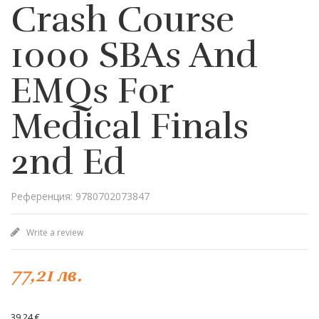
Crash Course
1000 SBAs And
EMQs For
Medical Finals
2nd Ed
Референция: 9780702073847
Write a review
77,21 лв.
39,24 €