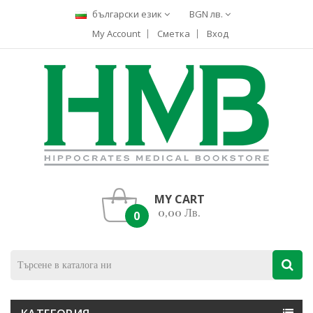
български език
BGN лв.
My Account
Сметка
Вход
MY CART
0,00 Лв.
0