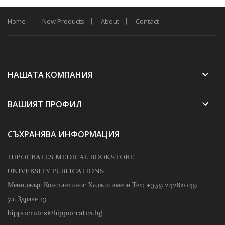
Home
New Products
About
Contact
keyboard_arrow_down
НАШАТА КОМПАНИЯ
keyboard_arrow_down
ВАШИЯТ ПРОФИЛ
СЪХРАНЯВА ИНФОРМАЦИЯ
HIPOCRATES MEDICAL BOOKSTORE
UNIVERSITY PUBLICATIONS
Мениджър: Константинос Хаджисимеон
Тел; +359 24262049
ул. Здраве 13
hippocrates@hippocrates.bg