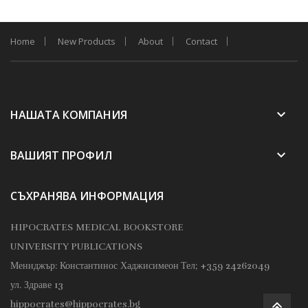
Home
New Products
About
Contact
keyboard_arrow_down
НАШАТА КОМПАНИЯ
keyboard_arrow_down
ВАШИЯТ ПРОФИЛ
СЪХРАНЯВА ИНФОРМАЦИЯ
HIPOCRATES MEDICAL BOOKSTORE
UNIVERSITY PUBLICATIONS
Мениджър: Константинос Хаджисимеон
Тел; +359 24262049
ул. Здраве 13
hippocrates@hippocrates.bg