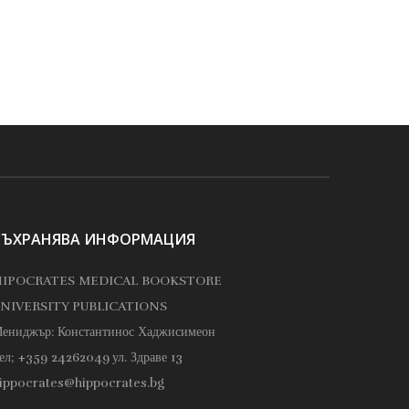
СЪХРАНЯВА ИНФОРМАЦИЯ
IPOCRATES MEDICAL BOOKSTORE
NIVERSITY PUBLICATIONS
ениджър: Константинос Хаджисимеон
ел; +359 24262049
ул. Здраве 13
ippocrates@hippocrates.bg