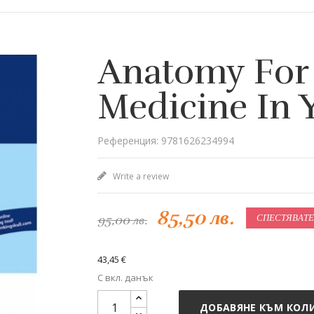
Anatomy For
Medicine In 
Референция: 9781626234994
Write a review
85,50 лв.
95,00 лв.
СПЕСТЯВАТЕ
43,45 €
С вкл. данък
ДОБАВЯНЕ КЪМ КОЛ