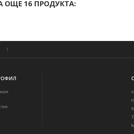
 ОЩЕ 16 ПРОДУКТА:
РОФИЛ
ация
H
U
стия
М
Т
h