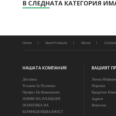
В СЛЕДНАТА КАТЕГОРИЯ ИМА
Home
New Products
About
Contact
НАШАТА КОМПАНИЯ
ВАШИЯТ П
Доставка
Лична Информ
Условия За Ползване
Поръчки
Профил На Компанията
Кредитни Изве
НАЧИН НА ПЛАЩАНЕ
Адреси
ПОЛИТИКА НА
Известия
КОНФИДЕНЦИАЛНОСТ