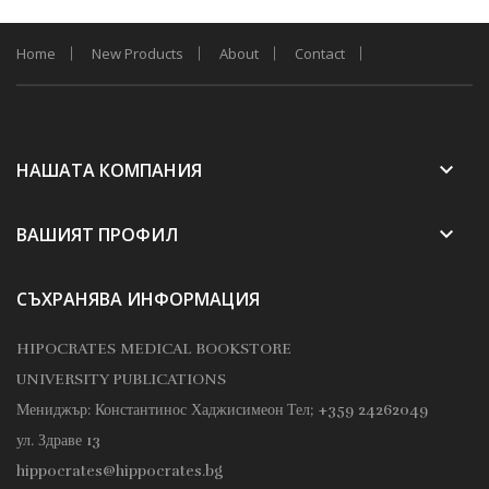
Home
New Products
About
Contact
keyboard_arrow_down
НАШАТА КОМПАНИЯ
keyboard_arrow_down
ВАШИЯТ ПРОФИЛ
СЪХРАНЯВА ИНФОРМАЦИЯ
HIPOCRATES MEDICAL BOOKSTORE
UNIVERSITY PUBLICATIONS
Мениджър: Константинос Хаджисимеон
Тел; +359 24262049
ул. Здраве 13
hippocrates@hippocrates.bg