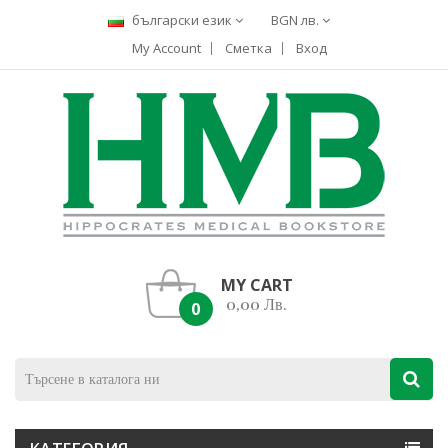
български език
BGN лв.
My Account
Сметка
Вход
MY CART
0,00 Лв.
0